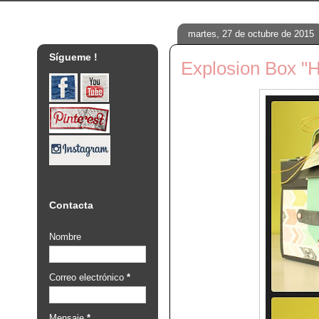
martes, 27 de octubre de 2015
Sígueme !
Explosion Box "H
Contacta
Nombre
Correo electrónico
*
Mensaje
*