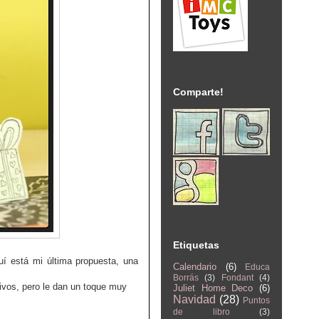
Comparte!
Etiquetas
í está mi última propuesta, una
Calendario
(6)
Educa
Borrás
(3)
Fondant
(4)
ivos, pero le dan un toque muy
Juliet Home Deco
(6)
Navidad
(28)
Puntos
de libro
(3)