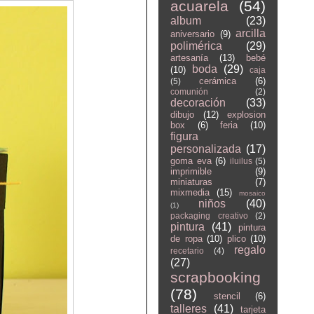
acuarela
(54)
album
(23)
arcilla
aniversario
(9)
polimérica
(29)
artesanía
(13)
bebé
boda
(29)
(10)
caja
cerámica
(6)
(5)
comunión
(2)
decoración
(33)
dibujo
(12)
explosion
box
(6)
feria
(10)
figura
personalizada
(17)
goma eva
(6)
iluilus
(5)
imprimible
(9)
miniaturas
(7)
mixmedia
(15)
mosaico
niños
(40)
(1)
packaging creativo
(2)
pintura
(41)
pintura
de ropa
(10)
plico
(10)
regalo
recetario
(4)
(27)
scrapbooking
(78)
stencil
(6)
talleres
(41)
tarjeta