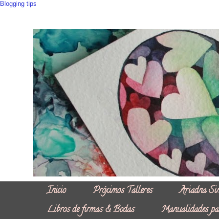
Blogging tips
Inicio
Próximos Talleres
Ariadna Si
Libros de firmas & Bodas
Manualidades pa