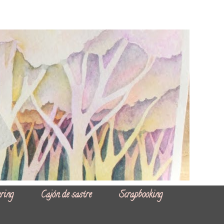
ring
Cajón de sastre
Scrapbooking