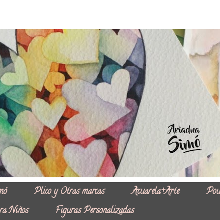
mó
Plico y Otras marcas
Acuarela+Arte
Pou
ra Niños
Figuras Personalizadas