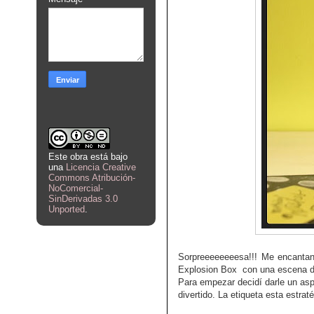
Este obra está bajo
una
Licencia Creative
Commons Atribución-
NoComercial-
SinDerivadas 3.0
Unported
.
Sorpreeeeeeeesa!!! Me encantan
Explosion Box con una escena de
Para empezar decidí darle un asp
divertido. La etiqueta esta estra