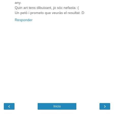
any.
Quin art tens dibuixant, jo sóc nefasta :(
Un petó i prometo que veuràs el resultat :D
Responder
‹
›
Inicio